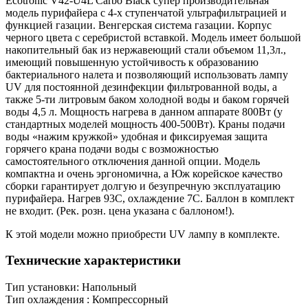
Ecotronic V42-U4L Carbo Black супер производительная
модель пурифайера с 4-х ступенчатой ультрафильтрацией и
функцией газации. Венгерская система газации. Корпус
черного цвета с серебристой вставкой. Модель имеет большой
накопительный бак из нержавеющий стали объемом 11,3л.,
имеющий повышенную устойчивость к образованию
бактериального налета и позволяющий использовать лампу
UV для постоянной дезинфекции фильтрованной воды, а
также 5-ти литровым баком холодной воды и баком горячей
воды 4,5 л. Мощность нагрева в данном аппарате 800Вт (у
стандартных моделей мощность 400-500Вт). Краны подачи
воды «нажим кружкой» удобная и фиксируемая защита
горячего крана подачи воды c возможностью
самостоятельного отключения данной опции. Модель
компактна и очень эргономична, а Юж корейское качество
сборки гарантирует долгую и безупречную эксплуатацию
пурифайера. Нагрев 93С, охлаждение 7С. Баллон в комплект
не входит. (Рек. розн. цена указана с баллоном!).
К этой модели можно приобрести UV лампу в комплекте.
Технические характеристики
Тип установки: Напольный
Тип охлаждения : Компрессорный