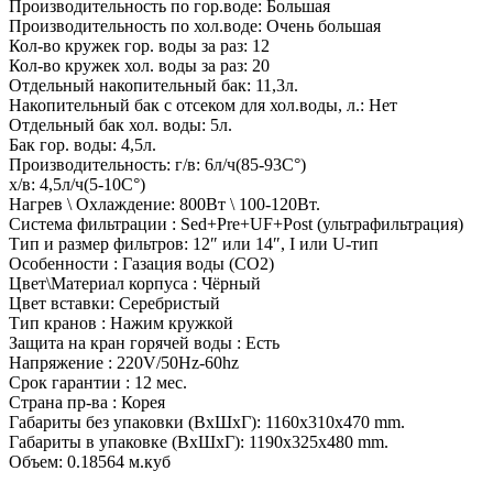
Производительность по гор.воде: Большая
Производительность по хол.воде: Очень большая
Кол-во кружек гор. воды за раз: 12
Кол-во кружек хол. воды за раз: 20
Отдельный накопительный бак: 11,3л.
Накопительный бак с отсеком для хол.воды, л.: Нет
Отдельный бак хол. воды: 5л.
Бак гор. воды: 4,5л.
Производительность: г/в: 6л/ч(85-93C°)
х/в: 4,5л/ч(5-10C°)
Нагрев \ Охлаждение: 800Вт \ 100-120Вт.
Система фильтрации : Sed+Pre+UF+Post (ультрафильтрация)
Тип и размер фильтров: 12″ или 14″, I или U-тип
Особенности : Газация воды (CO2)
Цвет\Материал корпуса : Чёрный
Цвет вставки: Серебристый
Тип кранов : Нажим кружкой
Защита на кран горячей воды : Есть
Напряжение : 220V/50Hz-60hz
Срок гарантии : 12 мес.
Страна пр-ва : Корея
Габариты без упаковки (ВxШxГ): 1160x310x470 mm.
Габариты в упаковке (ВxШxГ): 1190x325x480 mm.
Объем: 0.18564 м.куб