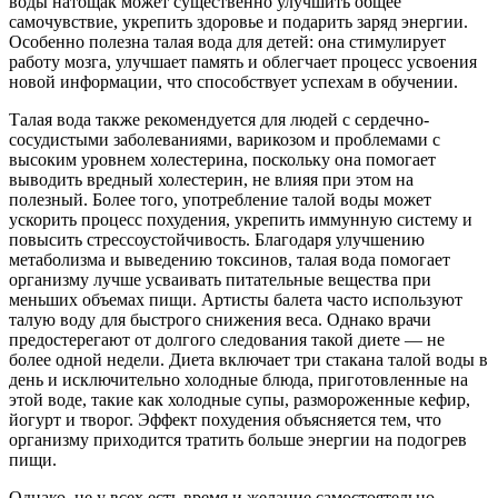
воды натощак может существенно улучшить общее
самочувствие, укрепить здоровье и подарить заряд энергии.
Особенно полезна талая вода для детей: она стимулирует
работу мозга, улучшает память и облегчает процесс усвоения
новой информации, что способствует успехам в обучении.
Талая вода также рекомендуется для людей с сердечно-
сосудистыми заболеваниями, варикозом и проблемами с
высоким уровнем холестерина, поскольку она помогает
выводить вредный холестерин, не влияя при этом на
полезный. Более того, употребление талой воды может
ускорить процесс похудения, укрепить иммунную систему и
повысить стрессоустойчивость. Благодаря улучшению
метаболизма и выведению токсинов, талая вода помогает
организму лучше усваивать питательные вещества при
меньших объемах пищи. Артисты балета часто используют
талую воду для быстрого снижения веса. Однако врачи
предостерегают от долгого следования такой диете — не
более одной недели. Диета включает три стакана талой воды в
день и исключительно холодные блюда, приготовленные на
этой воде, такие как холодные супы, размороженные кефир,
йогурт и творог. Эффект похудения объясняется тем, что
организму приходится тратить больше энергии на подогрев
пищи.
Однако, не у всех есть время и желание самостоятельно