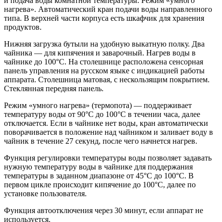
и подача воды комнатной температуры. Режим «умного
нагрева». Автоматический кран подачи воды направленного
типа. В верхней части корпуса есть шкафчик для хранения
продуктов.
Нижняя загрузка бутыли на удобную выкатную полку. Два
чайника — для кипячения и заварочный. Нагрев воды в
чайнике до 100°С. На столешнице расположена сенсорная
панель управления на русском языке с индикацией работы
аппарата. Столешница матовая, с нескользящим покрытием.
Стеклянная передняя панель.
Режим «умного нагрева» (термопота) — поддерживает
температуру воды от 90°С до 100°С в течении часа, далее
отключается. Если в чайнике нет воды, кран автоматически
поворачивается в положение над чайником и заливает воду в
чайник в течение 27 секунд, после чего начнется нагрев.
Функция регулировки температуры воды позволяет задавать
нужную температуру воды в чайнике для поддержания
температуры в заданном диапазоне от 45°С до 100°С. В
первом цикле происходит кипячение до 100°С, далее по
установке пользователя.
Функция автоотключения через 30 минут, если аппарат не
используется.