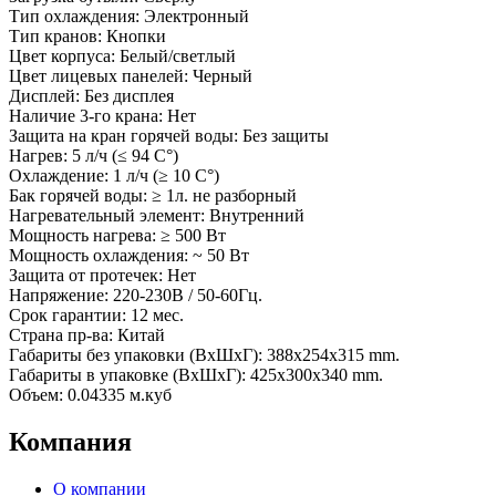
Тип охлаждения: Электронный
Тип кранов: Кнопки
Цвет корпуса: Белый/светлый
Цвет лицевых панелей: Черный
Дисплей: Без дисплея
Наличие 3-го крана: Нет
Защита на кран горячей воды: Без защиты
Нагрев: 5 л/ч (≤ 94 C°)
Охлаждение: 1 л/ч (≥ 10 C°)
Бак горячей воды: ≥ 1л. не разборный
Нагревательный элемент: Внутренний
Мощность нагрева: ≥ 500 Вт
Мощность охлаждения: ~ 50 Вт
Защита от протечек: Нет
Напряжение: 220-230В / 50-60Гц.
Срок гарантии: 12 мес.
Страна пр-ва: Китай
Габариты без упаковки (ВxШxГ): 388x254x315 mm.
Габариты в упаковке (ВxШxГ): 425x300x340 mm.
Объем: 0.04335 м.куб
Компания
О компании