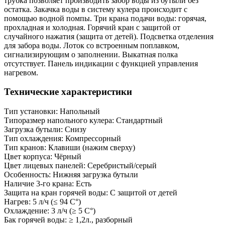
трубка позволяет производить забор воды из бутыли без
остатка. Закачка воды в систему кулера происходит с
помощью водной помпы. Три крана подачи воды: горячая,
прохладная и холодная. Горячий кран с защитой от
случайного нажатия (защита от детей). Подсветка отделения
для забора воды. Лоток со встроенным поплавком,
сигнализирующим о заполнении. Выкатная полка
отсутствует. Панель индикации с функцией управления
нагревом.
Технические характеристики
Тип установки: Напольный
Типоразмер напольного кулера: Стандартный
Загрузка бутыли: Снизу
Тип охлаждения: Компрессорный
Тип кранов: Клавиши (нажим сверху)
Цвет корпуса: Чёрный
Цвет лицевых панелей: Серебристый/серый
Особенность: Нижняя загрузка бутыли
Наличие 3-го крана: Есть
Защита на кран горячей воды: С защитой от детей
Нагрев: 5 л/ч (≤ 94 C°)
Охлаждение: 3 л/ч (≥ 5 C°)
Бак горячей воды: ≥ 1,2л., разборный