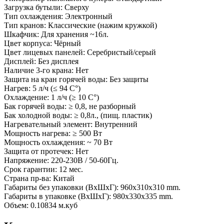
Загрузка бутыли: Сверху
Тип охлаждения: Электронный
Тип кранов: Классические (нажим кружкой)
Шкафчик: Для хранения ~16л.
Цвет корпуса: Чёрный
Цвет лицевых панелей: Серебристый/серый
Дисплей: Без дисплея
Наличие 3-го крана: Нет
Защита на кран горячей воды: Без защиты
Нагрев: 5 л/ч (≤ 94 C°)
Охлаждение: 1 л/ч (≥ 10 C°)
Бак горячей воды: ≥ 0,8, не разборный
Бак холодной воды: ≥ 0,8л., (пищ. пластик)
Нагревательный элемент: Внутренний
Мощность нагрева: ≥ 500 Вт
Мощность охлаждения: ~ 70 Вт
Защита от протечек: Нет
Напряжение: 220-230В / 50-60Гц.
Срок гарантии: 12 мес.
Страна пр-ва: Китай
Габариты без упаковки (ВxШxГ): 960x310x310 mm.
Габариты в упаковке (ВxШxГ): 980x330x335 mm.
Объем: 0.10834 м.куб