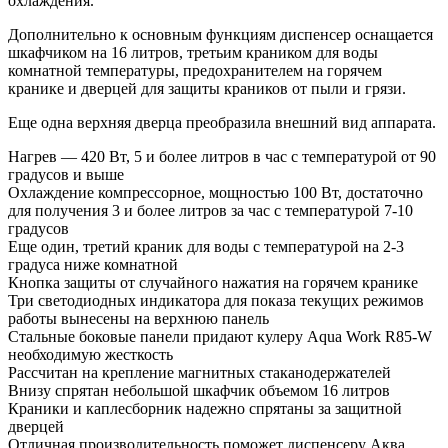
охлаждения.
Дополнительно к основным функциям диспенсер оснащается
шкафчиком на 16 литров, третьим краником для воды
комнатной температуры, предохранителем на горячем
кранике и дверцей для защиты краников от пыли и грязи.
Еще одна верхняя дверца преобразила внешний вид аппарата.
Нагрев — 420 Вт, 5 и более литров в час с температурой от 90
градусов и выше
Охлаждение компрессорное, мощностью 100 Вт, достаточно
для получения 3 и более литров за час с температурой 7-10
градусов
Еще один, третий краник для воды с температурой на 2-3
градуса ниже комнатной
Кнопка защиты от случайного нажатия на горячем кранике
Три светодиодных индикатора для показа текущих режимов
работы вынесены на верхнюю панель
Стальные боковые панели придают кулеру Aqua Work R85-W
необходимую жесткость
Рассчитан на крепление магнитных стаканодержателей
Внизу спрятан небольшой шкафчик объемом 16 литров
Краники и каплесборник надежно спрятаны за защитной
дверцей
Отличная производительность поможет диспенсеру Аква